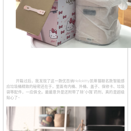
开箱过后，我发现了这一款优百纳Hellokitty凯蒂猫联名款智能感
应垃圾桶精致的秘密还在于，里面有内桶、外桶、盖子、保修卡、垃圾
袋等配件，一应俱全。最最意外是还附带了除“小强”药剂，真的是超级
贴心了~