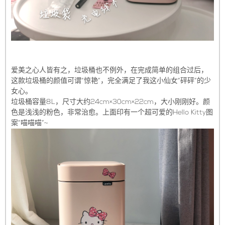
爱美之心人皆有之，垃圾桶也不例外，在完成简单的组合过后，
这款垃圾桶的颜值可谓“惊艳”，完全满足了我这小仙女“砰砰”的少
女心。
垃圾桶容量8L，尺寸大约24cm×30cm×22cm，大小刚刚好。颜
色是浅浅的粉色，非常治愈。上面印有一个超可爱的Hello Kitty图
案“喵喵喵”~