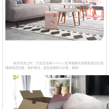
收到快递之时，只觉优百纳Hellokitty凯蒂猫联名款智能感应垃圾
桶被层层包裹，保护得当，连包装都那么好看，精致！