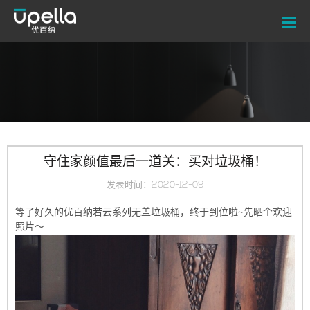
守住家颜值最后一道关：买对垃圾桶！
发表时间：2020-12-09
等了好久的优百纳若云系列无盖垃圾桶，终于到位啦~先晒个欢迎
照片～